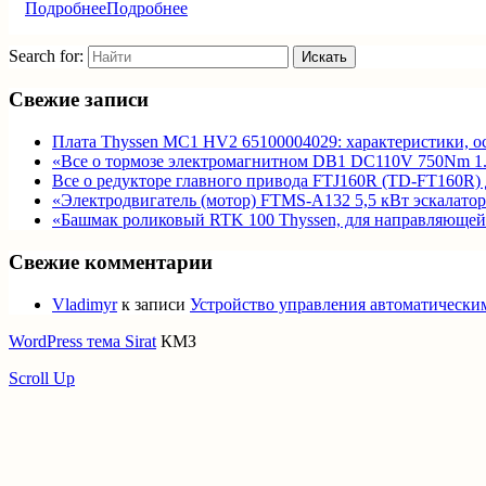
Подробнее
Подробнее
Search for:
Свежие записи
Плата Thyssen MC1 HV2 65100004029: характеристики, о
«Все о тормозе электромагнитном DB1 DC110V 750Nm 1.3
Все о редукторе главного привода FTJ160R (TD-FT160R) д
«Электродвигатель (мотор) FTMS-A132 5,5 кВт эскалатор
«Башмак роликовый RTK 100 Thyssen, для направляющей 9
Свежие комментарии
Vladimyr
к записи
Устройство управления автоматически
WordPress тема Sirat
КМЗ
Scroll Up