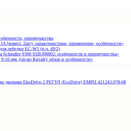
собенности, преимущества
A (компл. 2шт): характеристики, применение, особенности»
ля лебедки EC-W1 (п.ч. 49/2)
а Schindler 9300 SSB398802: особенности и преимущества»
-16 мм. (пр-во Китай): обзор и особенности»
ми дверьми EkoDrive-2 РЕГУЛ (EcoDrive) ЕМРЦ.421243.078-08